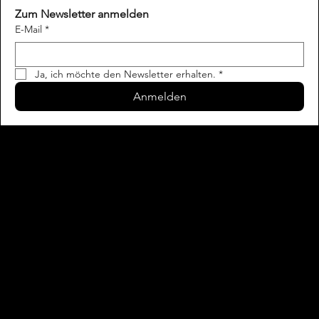
Zum Newsletter anmelden
E-Mail
*
Ja, ich möchte den Newsletter erhalten.
*
Anmelden
Kontakt
Impressum
Datenschutz
AGB
Karriere
Mediadaten