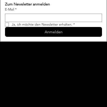
Zum Newsletter anmelden
E-Mail
*
Ja, ich möchte den Newsletter erhalten.
*
Anmelden
Kontakt
Impressum
Datenschutz
AGB
Karriere
Mediadaten